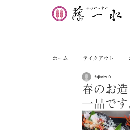
ホーム
テイクアウト
fujimizu0
春のお造
一品です