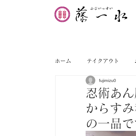
ホーム
テイクアウト
fujimizu0
忍術あん
からすみ
の一品で