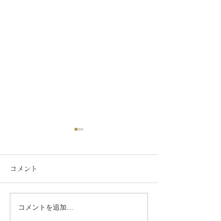
コメント
コメントを追加…
パック料理です。是非注
寿司です。是非